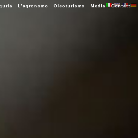
guria
L’agronomo
Oleoturismo
Media
Contatti