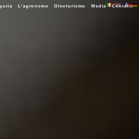
guria
L’agronomo
Oleoturismo
Media
Contatti