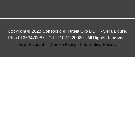
Copyright © 2023 Consorzio di Tutela Olio DOP Riviera Ligure.
P.Iva 01363470087 - C.F. 91027920080 - All Rights Reserved -
Area Riservata
-
Cookie Policy
-
Informativa Privacy