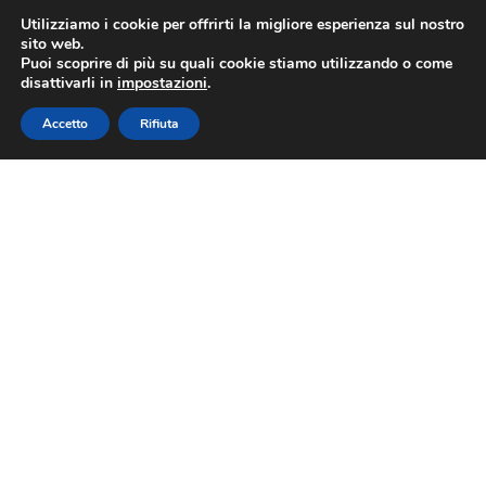
Utilizziamo i cookie per offrirti la migliore esperienza sul nostro
sito web.
Puoi scoprire di più su quali cookie stiamo utilizzando o come
disattivarli in
impostazioni
.
Accetto
Rifiuta
Turismo DOP: vivere la
Liguria attraverso l’olio
Riviera Ligure DOP