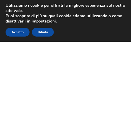
Utilizziamo i cookie per offrirti la migliore esperienza sul nostro
sito web.
Puoi scoprire di più su quali cookie stiamo utilizzando o come
disattivarli in
impostazioni
.
Accetto
Rifiuta
Ragione Sociale:
COOPERATIVA
AGRICOLA LAVAGNINA
Indirizzo:
Via Santa Giulia 15 15033
Lavagna (GE) 19015 Lavagna
(Genova)
Telefono:
0185/391497
Email:
coopagricolalavagnina@gmail.com