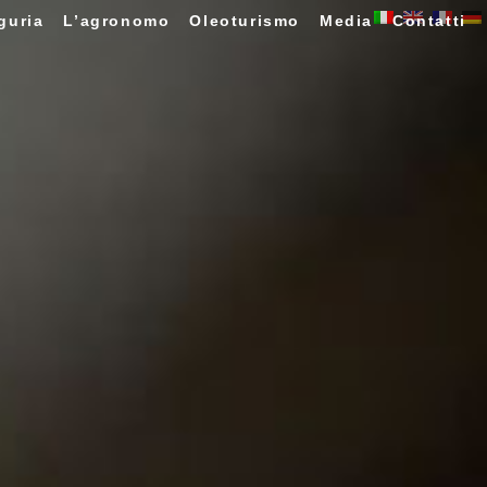
guria
L’agronomo
Oleoturismo
Media
Contatti