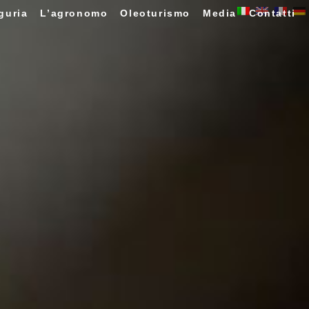
guria
L’agronomo
Oleoturismo
Media
Contatti