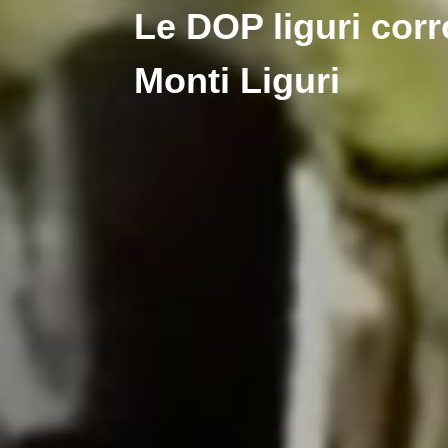
Le DOP liguri corro
Monti Liguri