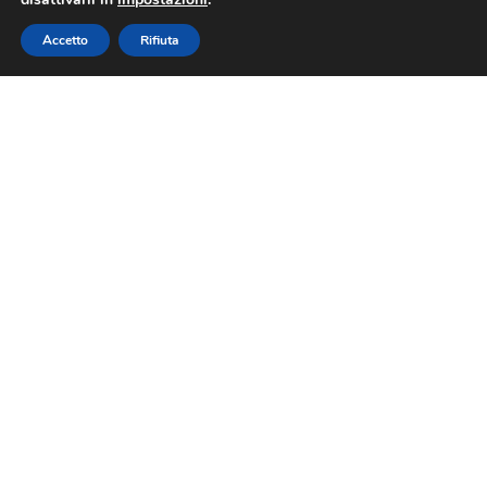
Accetto
Rifiuta
Lo Chef Giuseppe Lisciotto del Les Petites
Madeleines interpreta l’eccellenza simbolo della