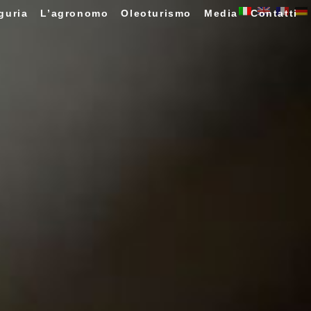
guria
L’agronomo
Oleoturismo
Media
Contatti