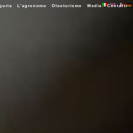
guria
L’agronomo
Oleoturismo
Media
Contatti