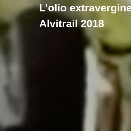
L’olio extravergin
Alvitrail 2018