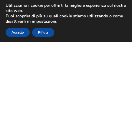
Utilizziamo i cookie per offrirti la migliore esperienza sul nostro
sito web.
Puoi scoprire di più su quali cookie stiamo utilizzando o come
disattivarli in
impostazioni
.
Accetto
Rifiuta
Negli ultimi anni, la tarda estate e l’inizio dell’autunno
hanno sempre rappresentato il periodo più critico dal
punto di vista fitosanitario, dato l’approssimarsi della
raccolta e il permanere di condizioni favorevoli allo
sviluppo della mosca olearia, ma anche a quello di
altri parassiti. A metà agosto abbiamo ritrovato in
oliveto una presenza sporadica di cocciniglia mezzo
grano di pepe (Saissetia oleae), insetto
particolarmente adattato a situazioni di carenza idrica
e alte temperature; tuttavia, la pressione del parassita
è molto bassa e non desta preoccupazioni.