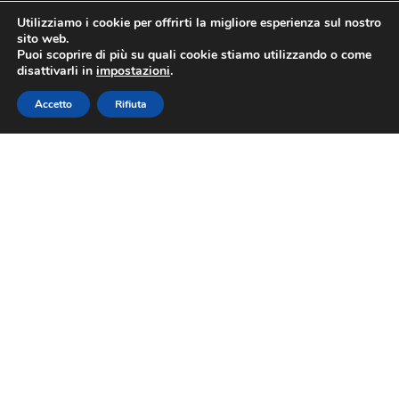
Utilizziamo i cookie per offrirti la migliore esperienza sul nostro
sito web.
Puoi scoprire di più su quali cookie stiamo utilizzando o come
disattivarli in
impostazioni
.
Accetto
Rifiuta
Fiori, olio e basilico. Le serate
dopo Euroflora all’Arena Albaro
Village
21 aprile 2022
Si chiama “Dopo-Euroflora sotto
le stelle” l’iniziativa voluta dalla
Camera di Commercio per
continuare a parlare di fiori,