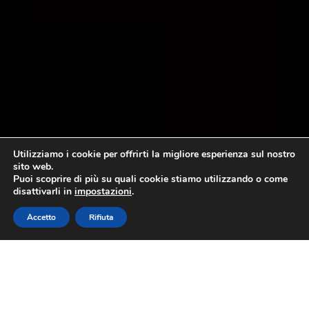
Utilizziamo i cookie per offrirti la migliore esperienza sul nostro
sito web.
Puoi scoprire di più su quali cookie stiamo utilizzando o come
disattivarli in
impostazioni
.
Accetto
Rifiuta
Olio Extravergine d’Oliva: nasce
l’alleanza per il rilancio di DOP