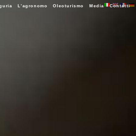
guria
L’agronomo
Oleoturismo
Media
Contatti