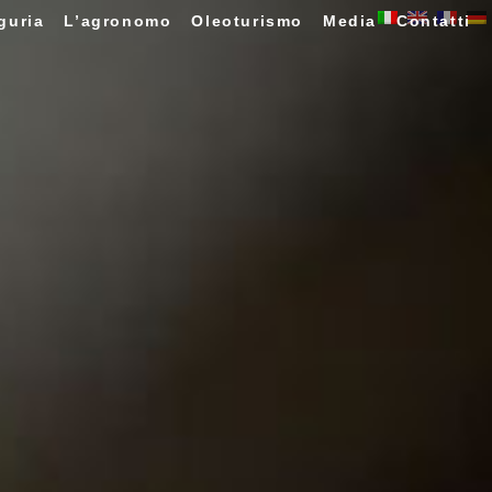
guria
L’agronomo
Oleoturismo
Media
Contatti