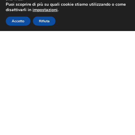
Puoi scoprire di più su quali cookie stiamo utilizzando o come
disattivarli in
impostazioni
.
Accetto
Rifiuta
Completato il
programma gestionale:
indicazione per le
aziende
23 settembre 2021
A tutte le Aziende consorziate si
comunica che lo sviluppo del
programma gestionale che