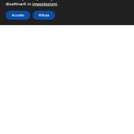
disattivarli in
impostazioni
.
Accetto
Rifiuta
Olivi sotto stress
termico? È il momento
del Caolino
1 luglio 2026
In questo periodo dell’anno (fine
giugno – inizi di luglio), le
temperature elevate e l’eccesso
di irraggiamento solare mettono
a dura prova i nostri oliveti,