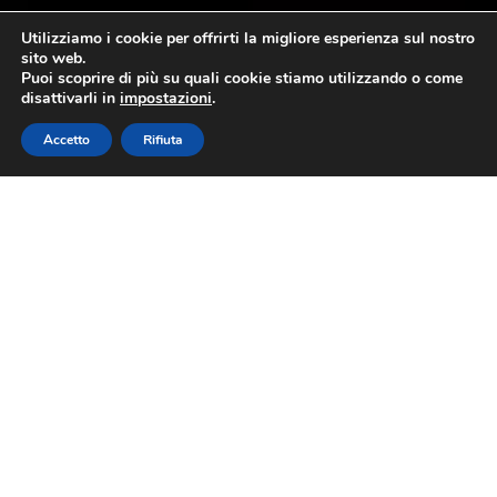
Utilizziamo i cookie per offrirti la migliore esperienza sul nostro
sito web.
Puoi scoprire di più su quali cookie stiamo utilizzando o come
disattivarli in
impostazioni
.
Accetto
Rifiuta
Il Patto di Filiera: un sostegno agli
olivicoltori
10 settembre 2013
Il Consorzio di Tutela dell’olio
extra vergine di oliva DOP
Riviera Ligure, sta sviluppando
una serie di azioni a vantaggio
della qualità dell’olio DOP