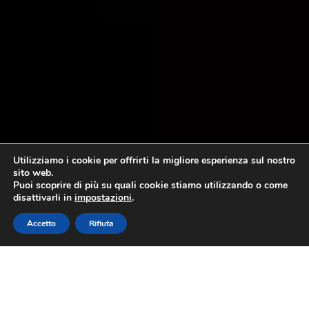
Utilizziamo i cookie per offrirti la migliore esperienza sul nostro
sito web.
Puoi scoprire di più su quali cookie stiamo utilizzando o come
disattivarli in
impostazioni
.
Accetto
Rifiuta
Olio Extravergine di Oliva Dop
Riviera Ligure in assoluta evidenza