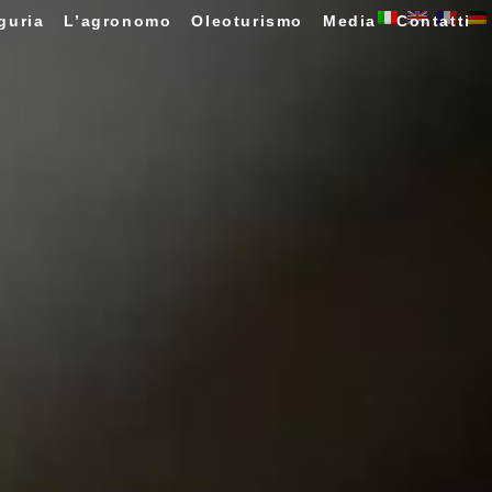
guria
L’agronomo
Oleoturismo
Media
Contatti