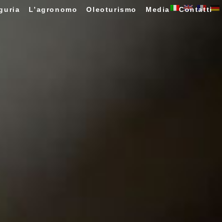
guria
L’agronomo
Oleoturismo
Media
Contatti