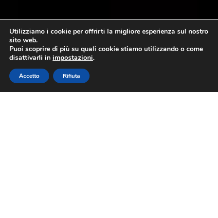
Utilizziamo i cookie per offrirti la migliore esperienza sul nostro
sito web.
Puoi scoprire di più su quali cookie stiamo utilizzando o come
disattivarli in
impostazioni
.
Accetto
Rifiuta
Il patto di filiera dell’olio DOP
Riviera Ligure si allarga
9 ottobre 2023
Grazie al nuovo disciplinare di
produzione ed al patto di filiera
della campagna 2023 / 2024 il
Consorzio di Tutela dell’Olio