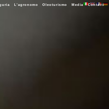
guria
L’agronomo
Oleoturismo
Media
Contatti