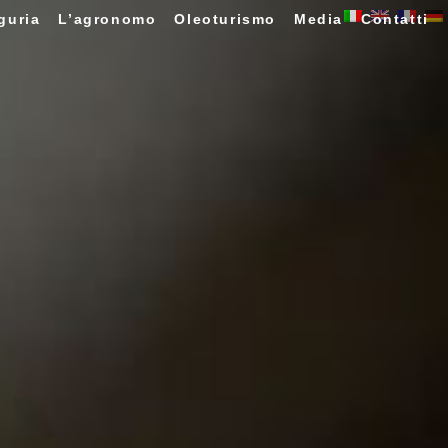
guria
L’agronomo
Oleoturismo
Media
Contatti