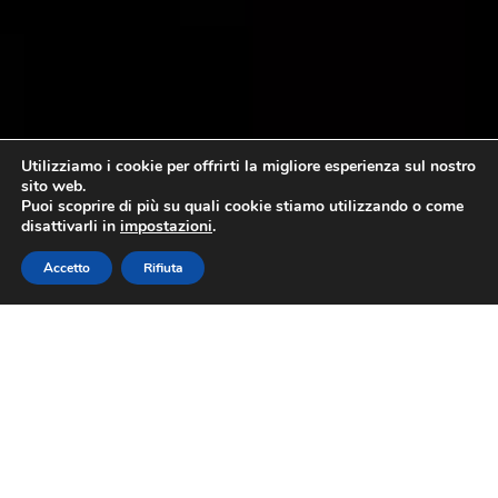
Utilizziamo i cookie per offrirti la migliore esperienza sul nostro
sito web.
Puoi scoprire di più su quali cookie stiamo utilizzando o come
disattivarli in
impostazioni
.
Accetto
Rifiuta
Al via Oliveti Aperti 2022 con
degustazioni, convegni, natura,
arte e cultura
15 giugno 2022