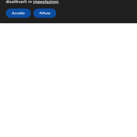
disattivarli in
impostazioni
.
Accetto
Rifiuta
Triplice impegno per l’Olio Riviera
Ligure DOP nel fine settimana del
2 giugno
30 maggio 2023
I tre giorni festivi del cosiddetto
“ponte del 2 giugno” vedono in
attività il Consorzio di Tutela
dell’Olio Extravergine Riviera
Ligure DOP. Si comincia proprio
il 2 giugno, nella sala espositiva
del palazzo della Borsa di