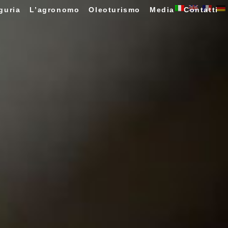
guria
L’agronomo
Oleoturismo
Media
Contatti