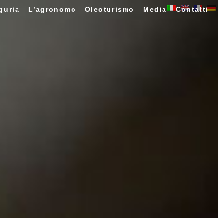
guria
L’agronomo
Oleoturismo
Media
Contatti